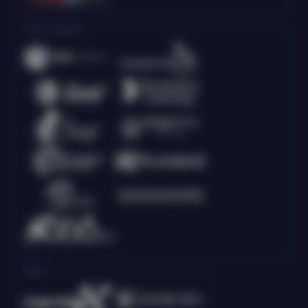
Live Casino
Race