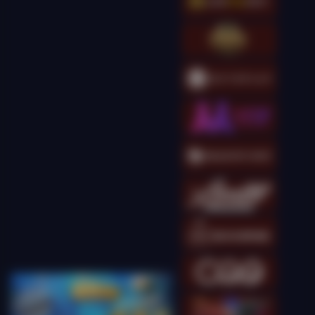
12,698,000.00
Gates of
Olympus Super
Scatter
g****g
IDR
11,690,000.00
Gates of Olympus 1000
kingcha****t
IDR
9,593,500.00
Gates of
Olympus Super
Scatter
kingcha****t
IDR
9,548,000.00
Gates of
Olympus Super
Scatter
kingcha****t
IDR