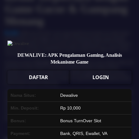
Game Gacor & Gampang
Menang
Dewalive
adalah situs Dewalive resmi yang menjadi favorit pemain slot online karena
koleksi gamenya yang lengkap, sistem stabil, dan peluang menang yang kompetitif.
Bekerja sama dengan provider slot ternama seperti Pragmatic Play, PG Soft, Habanero,
dan Dewalive, Dewalive menghadirkan permainan dengan RTP tinggi, grafis modern,
serta potensi jackpot besar.
DEWALIVE: APK Pengalaman Gaming, Analisis
Mekanisme Game
Keamanan pemain di
Dewalive
terjamin dengan penggunaan sistem enkripsi terbaru dan
dukungan provider berlisensi internasional. Setiap permainan berjalan adil dan
transparan, sehingga pemain dapat fokus menikmati pengalaman bermain slot gacor
DAFTAR
LOGIN
tanpa khawatir. Ditambah lagi, akses permainan yang fleksibel memungkinkan pemain
bermain kapan saja dan di mana saja.
Dengan ratusan pilihan slot gacor dari berbagai tema populer—mulai dari klasik hingga
Nama Situs:
Dewalive
modern,
Dewalive
memberikan pengalaman bermain yang seru dan menguntungkan.
Modal terjangkau, peluang maxwin besar, serta komunitas aktif yang sering berbagi tips
Min. Deposit:
Rp 10,000
menjadikan
Dewalive
sebagai pilihan tepat bagi pemain yang mencari situs slot gacor
resmi dan terpercaya. Daftar sekarang dan rasakan sensasi bermain slot gacor dengan
peluang jackpot besar dan gampang menang hanya di
Dewalive
.
Bonus:
Bonus TurnOver Slot
Payment:
Bank, QRIS, Ewallet, VA