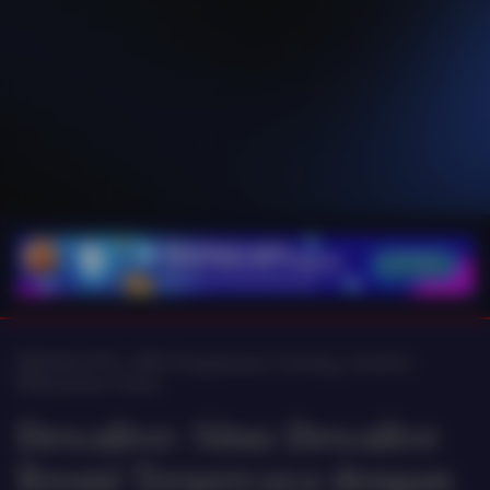
P
A
DEWALIVE: APK Pengalaman Gaming, Analisis
Mekanisme Game
Dewalive: Situs Dewalive
Resmi Terpercaya dengan