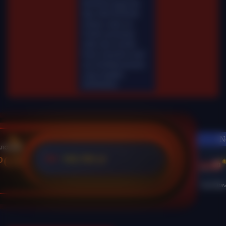
00.00.00 sampai 06-
Mar-2026 00.00.00.
Selama waktu ini,
Fairbet permainan
tidak akan tersedia.
Kami memohon maaf
atas ketidaknyamanan
yang mungkin
ditimbulkan.
N
POT
125,768 Jt
IDR
Live Dra