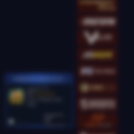
PEMENANG MESIN SLOT
manda12****5
IDR
26,580,400.00
Gates of Olympus Super
Scatter
kingcha****t
IDR
18,081,000.00
Gates of