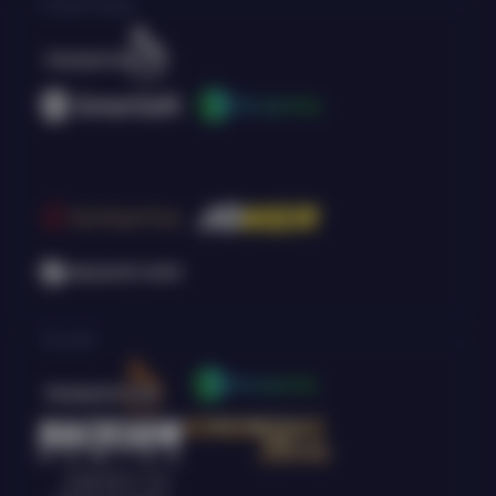
Crash Game
Arcade