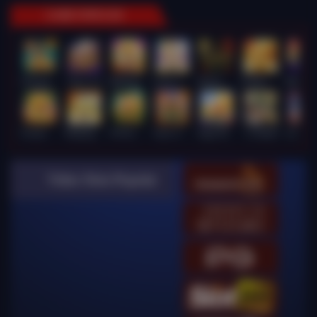
GAME POPULER
Wukong - Black Scatter
Super Ace
Mahjong Legend
Lucky Twins Wilds
Wanted Dead or a Wild
FORTUNE GARUDA 500
Ma
Fortune Gems 500
Mahjong Ways
JUNGLE BANG BANG
Gates of Gatot Kaca
Sugar Bang Bang 2
Le Bandit
Lu
Video Slots Popular